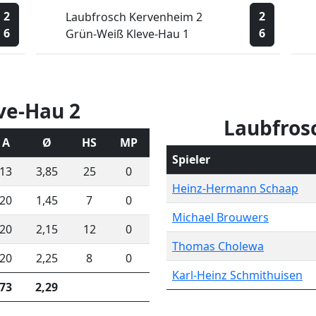
2
2
Laubfrosch Kervenheim 2
6
6
Grün-Weiß Kleve-Hau 1
ve-Hau 2
Laubfros
A
Ø
HS
MP
Spieler
13
3,85
25
0
Heinz-Hermann Schaap
20
1,45
7
0
Michael Brouwers
20
2,15
12
0
Thomas Cholewa
20
2,25
8
0
Karl-Heinz Schmithuisen
73
2,29