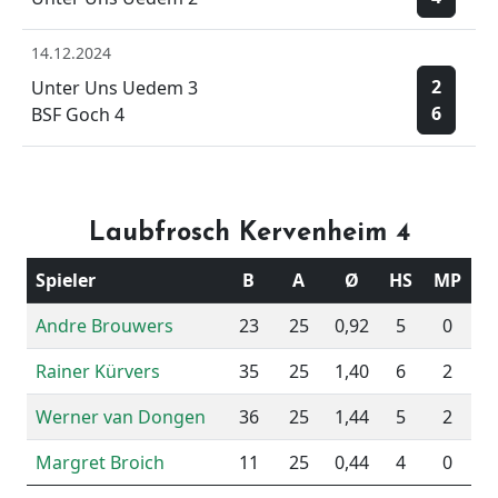
14.12.2024
2
Unter Uns Uedem 3
6
BSF Goch 4
Laubfrosch Kervenheim 4
Spieler
B
A
Ø
HS
MP
Andre Brouwers
23
25
0,92
5
0
Rainer Kürvers
35
25
1,40
6
2
Werner van Dongen
36
25
1,44
5
2
Margret Broich
11
25
0,44
4
0