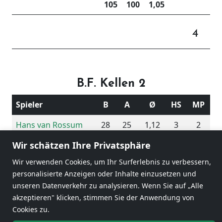
105
100
1,05
4
B.F. Kellen 2
Spieler
B
A
Ø
HS
MP
Hans van Rossum
28
25
1,12
3
2
Wir schätzen Ihre Privatsphäre
Johann Tönisen
25
25
1,00
4
0
Wir verwenden Cookies, um Ihr Surferlebnis zu verbessern,
Werner Prächter
13
25
0,52
4
0
personalisierte Anzeigen oder Inhalte einzusetzen und
Jochem Janssen
31
25
1,24
5
2
unseren Datenverkehr zu analysieren. Wenn Sie auf „Alle
akzeptieren" klicken, stimmen Sie der Anwendung von
97
100
0,97
Cookies zu.