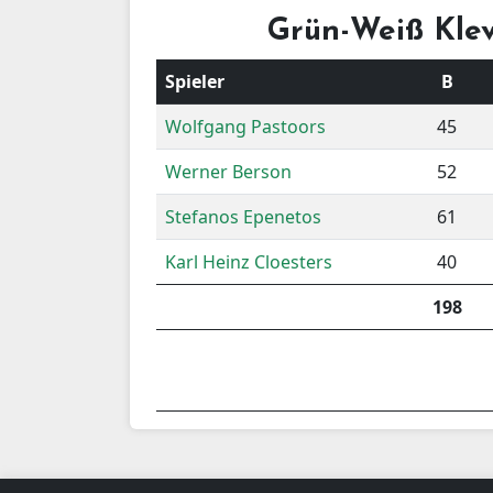
Grün-Weiß Kle
Spieler
B
Wolfgang Pastoors
45
Werner Berson
52
Stefanos Epenetos
61
Karl Heinz Cloesters
40
198