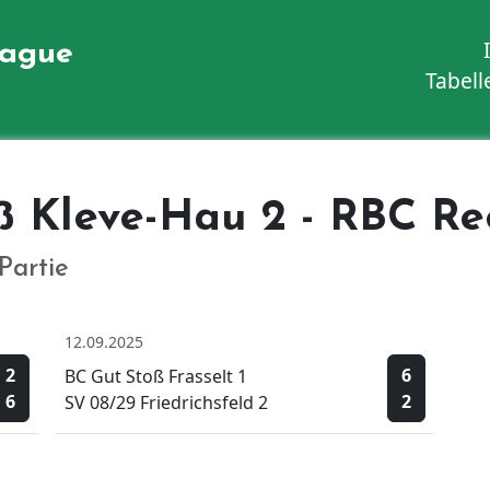
eague
Tabell
ß Kleve-Hau 2 - RBC Re
Partie
12.09.2025
2
6
BC Gut Stoß Frasselt 1
6
2
SV 08/29 Friedrichsfeld 2