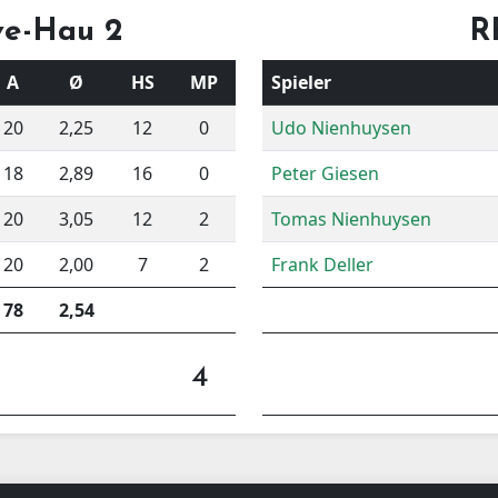
ve-Hau 2
R
A
Ø
HS
MP
Spieler
20
2,25
12
0
Udo Nienhuysen
18
2,89
16
0
Peter Giesen
20
3,05
12
2
Tomas Nienhuysen
20
2,00
7
2
Frank Deller
78
2,54
4