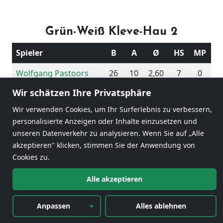
Grün-Weiß Kleve-Hau 2
Spieler
B
A
Ø
HS
MP
Wolfgang Pastoors
26
10
2,60
7
0
Wir schätzen Ihre Privatsphäre
Werner Berson
63
18
3,50
8
0
Wir verwenden Cookies, um Ihr Surferlebnis zu verbessern,
Stefanos Epenetos
31
20
1,55
13
0
personalisierte Anzeigen oder Inhalte einzusetzen und
unseren Datenverkehr zu analysieren. Wenn Sie auf „Alle
Karl Heinz Cloesters
53
20
2,65
10
2
akzeptieren" klicken, stimmen Sie der Anwendung von
173
68
2,54
Cookies zu.
Alle akzeptieren
2
Anpassen
Alles ablehnen