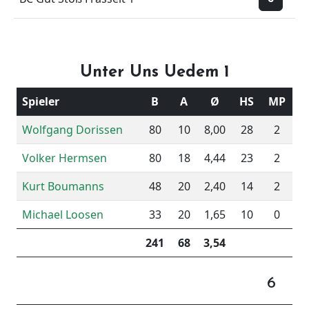
Unter Uns Uedem 1
Spieler
B
A
Ø
HS
MP
Wolfgang Dorissen
80
10
8,00
28
2
Volker Hermsen
80
18
4,44
23
2
Kurt Boumanns
48
20
2,40
14
2
Michael Loosen
33
20
1,65
10
0
241
68
3,54
6