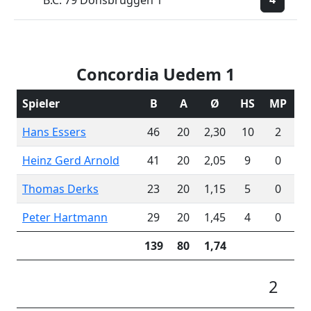
B.C. 79 Donsbrüggen 1
Concordia Uedem 1
Spieler
B
A
Ø
HS
MP
Hans Essers
46
20
2,30
10
2
Heinz Gerd Arnold
41
20
2,05
9
0
Thomas Derks
23
20
1,15
5
0
Peter Hartmann
29
20
1,45
4
0
139
80
1,74
2