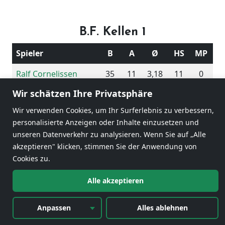
B.F. Kellen 1
Spieler
B
A
Ø
HS
MP
Ralf Cornelissen
35
11
3,18
11
0
Wir schätzen Ihre Privatsphäre
Helmut Tepperink
41
20
2,05
10
0
Wir verwenden Cookies, um Ihr Surferlebnis zu verbessern,
Helmut Tepperink
50
20
2,50
13
2
personalisierte Anzeigen oder Inhalte einzusetzen und
unseren Datenverkehr zu analysieren. Wenn Sie auf „Alle
Johann Tönisen
48
20
2,40
6
0
akzeptieren" klicken, stimmen Sie der Anwendung von
174
71
2,45
Cookies zu.
Alle akzeptieren
2
Anpassen
Alles ablehnen