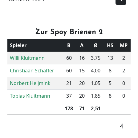
Zur Spoy Brienen 2
Spieler
B
A
Ø
HS
MP
Willi Kluitmann
60
16
3,75
13
2
Christiaan Schäffer
60
15
4,00
8
2
Norbert Heijmink
21
20
1,05
5
0
Tobias Kluitmann
37
20
1,85
8
0
178
71
2,51
4