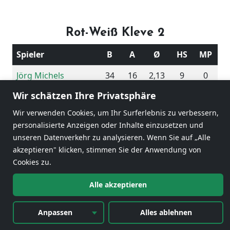
Rot-Weiß Kleve 2
Spieler
B
A
Ø
HS
MP
Jörg Michels
34
16
2,13
9
0
Wir schätzen Ihre Privatsphäre
Michael Janssen
19
15
1,27
9
0
Wir verwenden Cookies, um Ihr Surferlebnis zu verbessern,
Roland Stift
30
20
1,50
6
2
personalisierte Anzeigen oder Inhalte einzusetzen und
unseren Datenverkehr zu analysieren. Wenn Sie auf „Alle
Karl-Heinz Gürth
41
20
2,05
6
2
akzeptieren" klicken, stimmen Sie der Anwendung von
124
71
1,75
Cookies zu.
Alle akzeptieren
4
Anpassen
Alles ablehnen