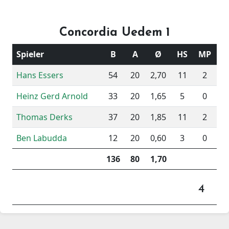
Concordia Uedem 1
Spieler
B
A
Ø
HS
MP
Hans Essers
54
20
2,70
11
2
Heinz Gerd Arnold
33
20
1,65
5
0
Thomas Derks
37
20
1,85
11
2
Ben Labudda
12
20
0,60
3
0
136
80
1,70
4