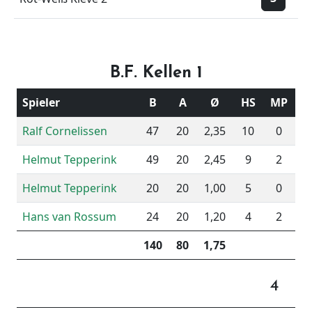
B.F. Kellen 1
Spieler
B
A
Ø
HS
MP
Ralf Cornelissen
47
20
2,35
10
0
Helmut Tepperink
49
20
2,45
9
2
Helmut Tepperink
20
20
1,00
5
0
Hans van Rossum
24
20
1,20
4
2
140
80
1,75
4