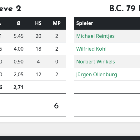
eve 2
B.C. 79
A
Ø
HS
MP
Spieler
1
5,45
20
2
Michael Reintjes
5
4,00
18
2
Wilfried Kohl
0
0,90
4
0
Norbert Winkels
0
2,05
12
2
Jürgen Ollenburg
6
2,71
6