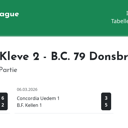
eague
Tabell
 Kleve 2 - B.C. 79 Donsb
Partie
06.03.2026
6
3
Concordia Uedem 1
2
5
B.F. Kellen 1