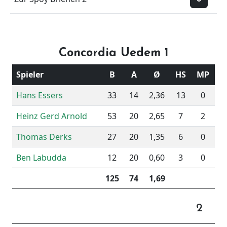
Concordia Uedem 1
Spieler
B
A
Ø
HS
MP
Hans Essers
33
14
2,36
13
0
Heinz Gerd Arnold
53
20
2,65
7
2
Thomas Derks
27
20
1,35
6
0
Ben Labudda
12
20
0,60
3
0
125
74
1,69
2