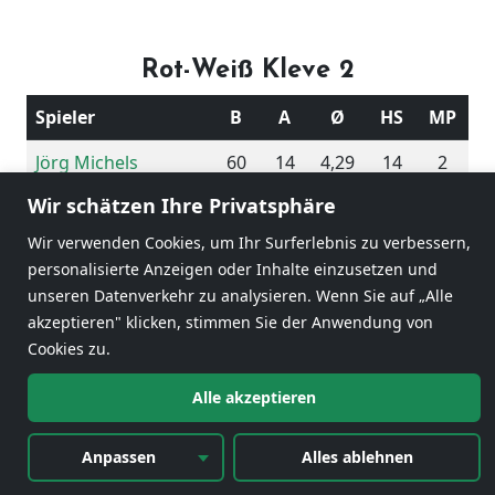
Rot-Weiß Kleve 2
Spieler
B
A
Ø
HS
MP
Jörg Michels
60
14
4,29
14
2
Wir schätzen Ihre Privatsphäre
Michael Janssen
37
20
1,85
5
0
Wir verwenden Cookies, um Ihr Surferlebnis zu verbessern,
Roland Stift
32
20
1,60
5
2
personalisierte Anzeigen oder Inhalte einzusetzen und
unseren Datenverkehr zu analysieren. Wenn Sie auf „Alle
Karl-Heinz Gürth
33
20
1,65
6
2
akzeptieren" klicken, stimmen Sie der Anwendung von
162
74
2,19
Cookies zu.
Alle akzeptieren
6
Anpassen
Alles ablehnen