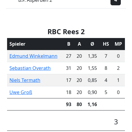
B.F. Asperden 2
RBC Rees 2
Spieler
B
A
Ø
HS
MP
Edmund Winkelmann
27
20
1,35
7
0
Sebastian Overath
31
20
1,55
8
2
Niels Termath
17
20
0,85
4
1
Uwe Groß
18
20
0,90
5
0
93
80
1,16
3