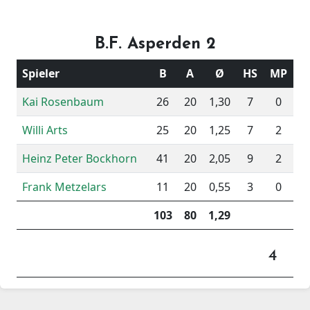
B.F. Asperden 2
Spieler
B
A
Ø
HS
MP
Kai Rosenbaum
26
20
1,30
7
0
Willi Arts
25
20
1,25
7
2
Heinz Peter Bockhorn
41
20
2,05
9
2
Frank Metzelars
11
20
0,55
3
0
103
80
1,29
4