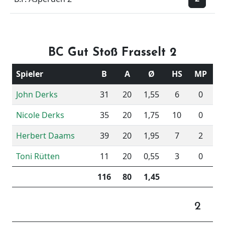
BC Gut Stoß Frasselt 2
Spieler
B
A
Ø
HS
MP
John Derks
31
20
1,55
6
0
Nicole Derks
35
20
1,75
10
0
Herbert Daams
39
20
1,95
7
2
Toni Rütten
11
20
0,55
3
0
116
80
1,45
2