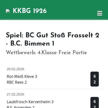
KKBG 1926
Spiel: BC Gut Stoß Frasselt 2
- B.C. Bimmen 1
Wettbewerb: 4.Klasse Freie Partie
20.02.2026
6
Rot-Weiß Kleve 3
2
RBC Rees 2
21.02.2026
6
Laubfrosch Kervenheim 3
2
B.F. Asperden 2