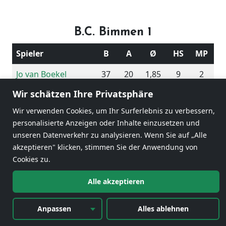
B.C. Bimmen 1
Spieler
B
A
Ø
HS
MP
Jo van Boekel
37
20
1,85
9
2
Wir schätzen Ihre Privatsphäre
Herman Banus
45
20
2,25
10
2
Wir verwenden Cookies, um Ihr Surferlebnis zu verbessern,
Henk van Haren
38
20
1,90
8
0
personalisierte Anzeigen oder Inhalte einzusetzen und
unseren Datenverkehr zu analysieren. Wenn Sie auf „Alle
Willi Hendriks
32
20
1,60
9
2
akzeptieren" klicken, stimmen Sie der Anwendung von
152
80
1,90
Cookies zu.
Alle akzeptieren
6
Anpassen
Alles ablehnen