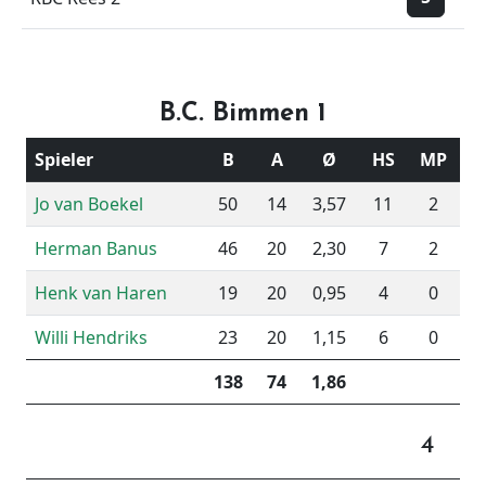
B.C. Bimmen 1
Spieler
B
A
Ø
HS
MP
Jo van Boekel
50
14
3,57
11
2
Herman Banus
46
20
2,30
7
2
Henk van Haren
19
20
0,95
4
0
Willi Hendriks
23
20
1,15
6
0
138
74
1,86
4