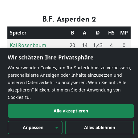
B.F. Asperden 2
Spieler
B
A
Ø
HS
MP
Kai Rosenbaum
20
14
1,43
4
0
Wir schätzen Ihre Privatsphäre
Hubert Arts
38
20
1,90
15
0
Wir verwenden Cookies, um Ihr Surferlebnis zu verbessern,
Heinz Peter Bockhorn
22
20
1,10
5
2
personalisierte Anzeigen oder Inhalte einzusetzen und
unseren Datenverkehr zu analysieren. Wenn Sie auf „Alle
Jakob Janssen
31
20
1,55
9
2
akzeptieren" klicken, stimmen Sie der Anwendung von
111
74
1,50
Cookies zu.
Alle akzeptieren
4
Anpassen
Alles ablehnen