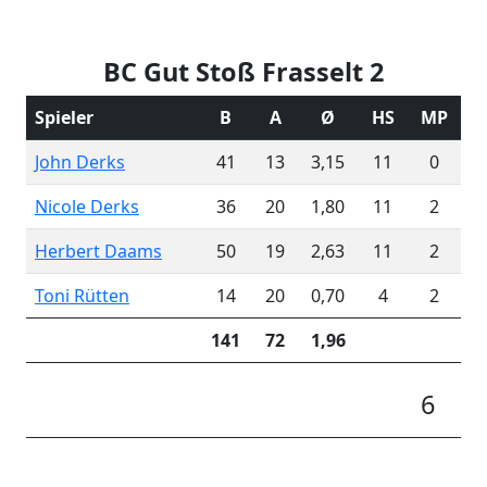
BC Gut Stoß Frasselt 2
Spieler
B
A
Ø
HS
MP
John Derks
41
13
3,15
11
0
Nicole Derks
36
20
1,80
11
2
Herbert Daams
50
19
2,63
11
2
Toni Rütten
14
20
0,70
4
2
141
72
1,96
6