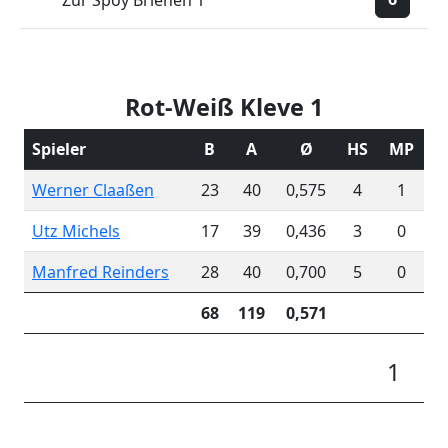
Zur Spoy Brienen 1
Rot-Weiß Kleve 1
Spieler
B
A
Ø
HS
MP
Werner Claaßen
23
40
0,575
4
1
Utz Michels
17
39
0,436
3
0
Manfred Reinders
28
40
0,700
5
0
68
119
0,571
1