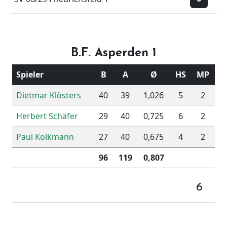
B.F. Asperden 1
Spieler
B
A
Ø
HS
MP
Dietmar Klösters
40
39
1,026
5
2
Herbert Schäfer
29
40
0,725
6
2
Paul Kolkmann
27
40
0,675
4
2
96
119
0,807
6