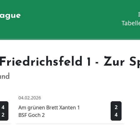
eague
Tabell
Friedrichsfeld 1 - Zur S
and
04.02.2026
4
2
Am grünen Brett Xanten 1
2
4
BSF Goch 2