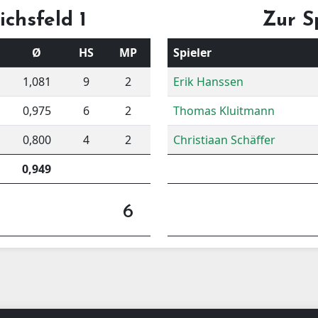
ichsfeld 1
Zur S
Ø
HS
MP
Spieler
1,081
9
2
Erik Hanssen
0,975
6
2
Thomas Kluitmann
0,800
4
2
Christiaan Schäffer
0,949
6