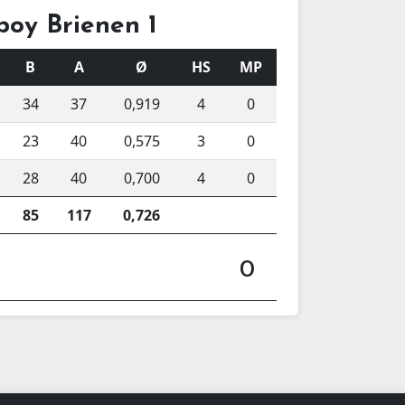
poy Brienen 1
B
A
Ø
HS
MP
34
37
0,919
4
0
23
40
0,575
3
0
28
40
0,700
4
0
85
117
0,726
0