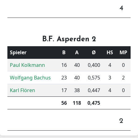
4
B.F. Asperden 2
Spieler
B
A
Ø
HS
MP
Paul Kolkmann
16
40
0,400
4
0
Wolfgang Bachus
23
40
0,575
3
2
Karl Flören
17
38
0,447
4
0
56
118
0,475
2