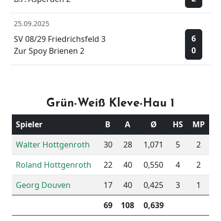
25.09.2025
6
SV 08/29 Friedrichsfeld 3
0
Zur Spoy Brienen 2
Grün-Weiß Kleve-Hau 1
Spieler
B
A
Ø
HS
MP
Walter Hottgenroth
30
28
1,071
5
2
Roland Hottgenroth
22
40
0,550
4
2
Georg Douven
17
40
0,425
3
1
69
108
0,639