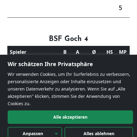
5
BSF Goch 4
Spieler
B
A
Ø
HS
MP
Wir schätzen Ihre Privatsphäre
Marco Reintjens
18
28
0,643
4
0
Wir verwenden Cookies, um Ihr Surferlebnis zu verbessern,
Bernd Tebest
17
40
0,425
4
0
personalisierte Anzeigen oder Inhalte einzusetzen und
unseren Datenverkehr zu analysieren. Wenn Sie auf „Alle
Werner Männchen
17
40
0,425
3
1
akzeptieren" klicken, stimmen Sie der Anwendung von
52
108
0,481
Cookies zu.
Alle akzeptieren
1
Anpassen
Alles ablehnen