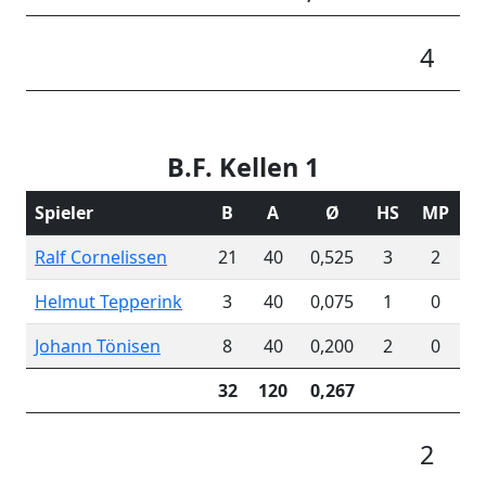
4
B.F. Kellen 1
Spieler
B
A
Ø
HS
MP
Ralf Cornelissen
21
40
0,525
3
2
Helmut Tepperink
3
40
0,075
1
0
Johann Tönisen
8
40
0,200
2
0
32
120
0,267
2