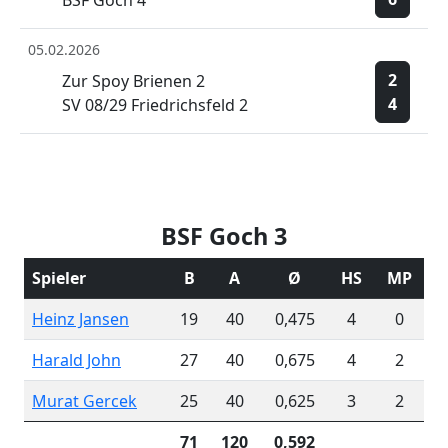
BSF Goch 4
05.02.2026
2
Zur Spoy Brienen 2
4
SV 08/29 Friedrichsfeld 2
BSF Goch 3
Spieler
B
A
Ø
HS
MP
Heinz Jansen
19
40
0,475
4
0
Harald John
27
40
0,675
4
2
Murat Gercek
25
40
0,625
3
2
71
120
0,592