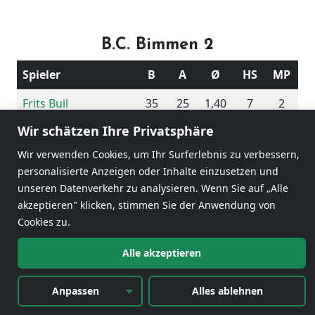
B.C. Bimmen 2
Spieler
B
A
Ø
HS
MP
Frits Buil
35
25
1,40
7
2
Wir schätzen Ihre Privatsphäre
Karl Albrecht
40
22
1,82
7
2
Wir verwenden Cookies, um Ihr Surferlebnis zu verbessern,
Toon Scholten
22
25
0,88
5
0
personalisierte Anzeigen oder Inhalte einzusetzen und
unseren Datenverkehr zu analysieren. Wenn Sie auf „Alle
Rob Schuurmans
33
25
1,32
7
2
akzeptieren" klicken, stimmen Sie der Anwendung von
130
97
1,34
Cookies zu.
Alle akzeptieren
6
Anpassen
Alles ablehnen