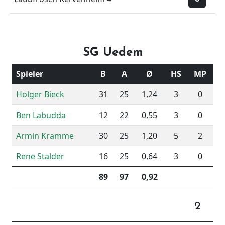
SG Uedem
Spieler
B
A
Ø
HS
MP
Holger Bieck
31
25
1,24
3
0
Ben Labudda
12
22
0,55
3
0
Armin Kramme
30
25
1,20
5
2
Rene Stalder
16
25
0,64
3
0
89
97
0,92
2