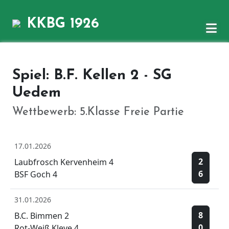
KKBG 1926
Spiel: B.F. Kellen 2 - SG
Uedem
Wettbewerb: 5.Klasse Freie Partie
17.01.2026
2
Laubfrosch Kervenheim 4
6
BSF Goch 4
31.01.2026
8
B.C. Bimmen 2
0
Rot-Weiß Kleve 4