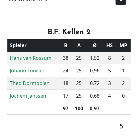
B.F. Kellen 2
Spieler
B
A
Ø
HS
MP
Hans van Rossum
38
25
1,52
8
2
Johann Tönisen
24
25
0,96
5
1
Theo Dormoolen
18
25
0,72
3
2
Jochem Janssen
17
25
0,68
4
0
97
100
0,97
5