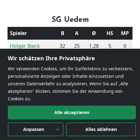
SG Uedem
Spieler
B
A
Ø
HS
MP
Holger Bieck
32
25
1,28
5
0
Wir schätzen Ihre Privatsphäre
Karl Schülter
24
25
0,96
4
1
Wir verwenden Cookies, um Ihr Surferlebnis zu verbessern,
Armin Kramme
11
25
0,44
2
0
personalisierte Anzeigen oder Inhalte einzusetzen und
unseren Datenverkehr zu analysieren. Wenn Sie auf „Alle
Udo Kügler
19
25
0,76
4
2
akzeptieren" klicken, stimmen Sie der Anwendung von
86
100
0,86
Cookies zu.
Alle akzeptieren
3
Anpassen
Alles ablehnen