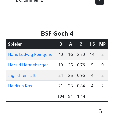
B.C. Bimmen 2
BSF Goch 4
Spieler
B
A
Ø
HS
MP
Hans Ludwig Reintjens
40
16
2,50
14
2
Harald Henneberger
19
25
0,76
5
0
Ingrid Tenhaft
24
25
0,96
4
2
Heidrun Kox
21
25
0,84
4
2
104
91
1,14
6