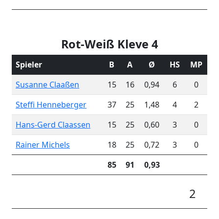
Rot-Weiß Kleve 4
Spieler
B
A
Ø
HS
MP
Susanne Claaßen
15
16
0,94
6
0
Steffi Henneberger
37
25
1,48
4
2
Hans-Gerd Claassen
15
25
0,60
3
0
Rainer Michels
18
25
0,72
3
0
85
91
0,93
2