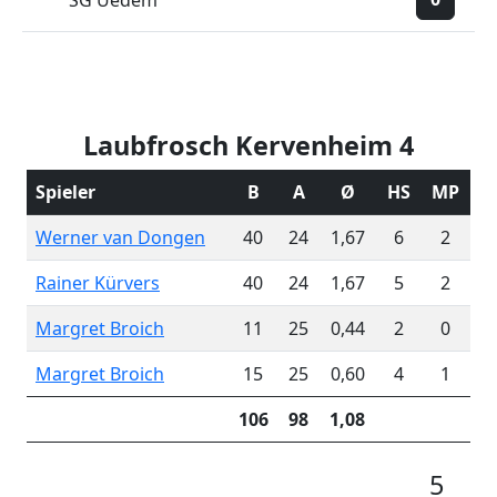
SG Uedem
Laubfrosch Kervenheim 4
Spieler
B
A
Ø
HS
MP
Werner van Dongen
40
24
1,67
6
2
Rainer Kürvers
40
24
1,67
5
2
Margret Broich
11
25
0,44
2
0
Margret Broich
15
25
0,60
4
1
106
98
1,08
5