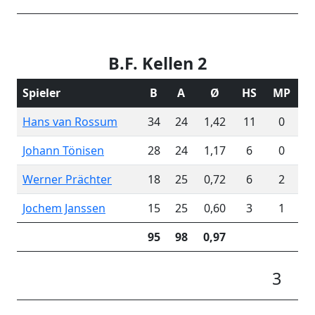
B.F. Kellen 2
Spieler
B
A
Ø
HS
MP
Hans van Rossum
34
24
1,42
11
0
Johann Tönisen
28
24
1,17
6
0
Werner Prächter
18
25
0,72
6
2
Jochem Janssen
15
25
0,60
3
1
95
98
0,97
3